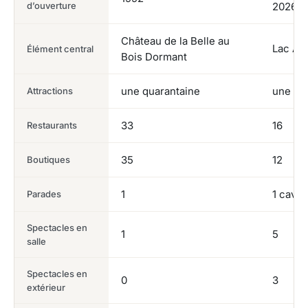
d’ouverture
2026)
Château de la Belle au
Lac Ad
Élément central
Bois Dormant
une quarantaine
une qu
Attractions
33
16
Restaurants
35
12
Boutiques
1
1 cava
Parades
Spectacles en
1
5
salle
Spectacles en
0
3
extérieur