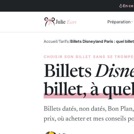
En ce
Préparation
Julie Ears
Accueil
Tarifs
Billets Disneyland Paris : quel billet
CHOISIR SON BILLET SANS SE TROMP
Billets
Disn
billet, à que
Billets datés, non datés, Bon Plan,
prix, où acheter et mes conseils po