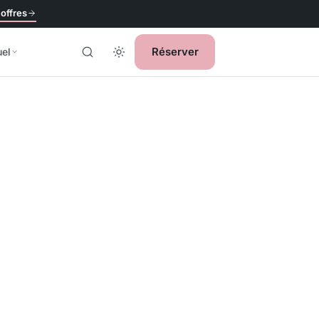
 offres
Réserver
uel