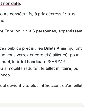
let non daté
.
ours consécutifs, à prix dégressif : plus
her.
fre Tribu pour 4 à 6 personnes, apparaissent
 des publics précis : les
Billets Amis
(qui ont
 que vous verrez encore cité ailleurs), pour
nnuel
, le
billet handicap
PSH/PMR
 à mobilité réduite), le
billet militaire
, ou
onnes.
el devient vite plus intéressant qu’un billet