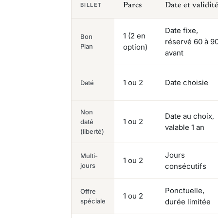
BILLET
Parcs
Date et validit
Date fixe,
1 (2 en
Bon
réservé 60 à 90
Plan
option)
avant
1 ou 2
Date choisie
Daté
Non
Date au choix,
1 ou 2
daté
valable 1 an
(liberté)
Jours
Multi-
1 ou 2
jours
consécutifs
Ponctuelle,
Offre
1 ou 2
spéciale
durée limitée