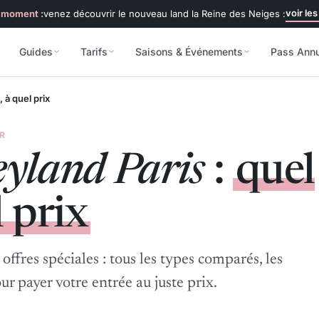
voir les
 moment :
venez découvrir le nouveau land la Reine des Neiges :
Guides
Tarifs
Saisons & Événements
Pass Ann
, à quel prix
ER
eyland Paris
:
quel
l prix
 offres spéciales : tous les types comparés, les
ur payer votre entrée au juste prix.