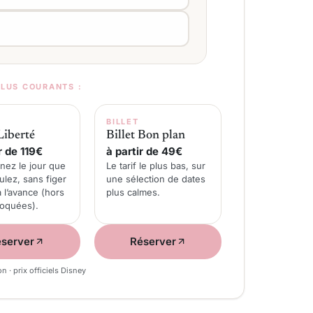
PLUS COURANTS :
BILLET
Liberté
Billet Bon plan
r de 119€
à partir de 49€
nez le jour que
Le tarif le plus bas, sur
ulez, sans figer
une sélection de dates
à l’avance (hors
plus calmes.
loquées).
server
Réserver
ion · prix officiels Disney