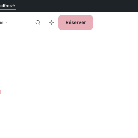
 offres
Réserver
uel
,