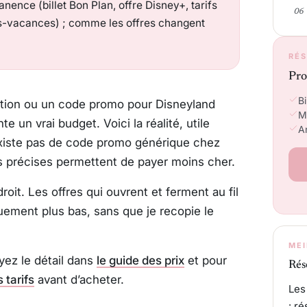
nence (billet Bon Plan, offre Disney+, tarifs
es-vacances) ; comme les offres changent
RÉS
Pro
Bi
tion ou un code promo pour Disneyland
M
e un vrai budget. Voici la réalité, utile
An
’existe pas de code promo générique chez
es précises permettent de payer moins cher.
it. Les offres qui ouvrent et ferment au fil
ement plus bas, sans que je recopie le
MEI
oyez le détail dans
le guide des prix
et pour
Rés
s tarifs
avant d’acheter.
Les
: r