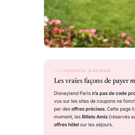
L’ESSENTIEL À RETENIR
Les vraies façons de payer
m
Disneyland Paris
n’a pas de code p
vus sur les sites de coupons ne fonc
par des
offres précises
. Cette page l
moment, les
Billets Amis
(réservés au
offres hôtel
sur les séjours.