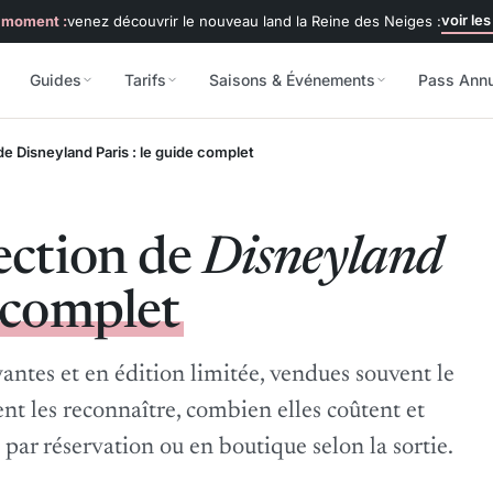
voir les
 moment :
venez découvrir le nouveau land la Reine des Neiges :
Guides
Tarifs
Saisons & Événements
Pass Ann
de Disneyland Paris : le guide complet
lection de
Disneyland
 complet
yantes et en édition limitée, vendues souvent le
t les reconnaître, combien elles coûtent et
par réservation ou en boutique selon la sortie.