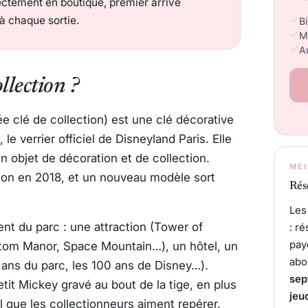
ectement en boutique, premier arrivé
 à chaque sortie.
Bi
M
An
llection ?
e clé de collection) est une clé décorative
, le verrier officiel de Disneyland Paris. Elle
un objet de décoration et de collection.
MEI
tion en 2018, et un nouveau modèle sort
Rés
Les
t du parc : une attraction (Tower of
: r
pay
antom Manor, Space Mountain…), un hôtel, un
abo
ans du parc, les 100 ans de Disney…).
sep
etit Mickey gravé au bout de la tige, en plus
jeu
ail que les collectionneurs aiment repérer.