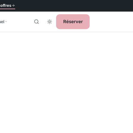
 offres
Réserver
uel