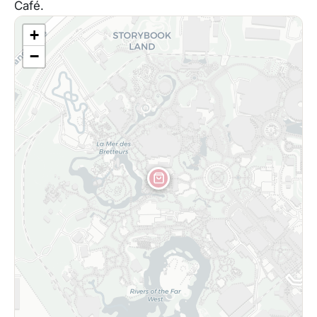
Café.
+
−