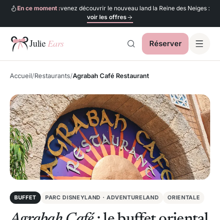
En ce moment :
venez découvrir le nouveau land la Reine des Neiges :
voir les offres
Réserver
Julie Ears
Accueil
Restaurants
Agrabah Café Restaurant
BUFFET
PARC DISNEYLAND · ADVENTURELAND
ORIENTALE
Agrabah Café
: le buffet oriental