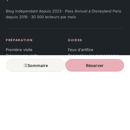
Julie Ears
Blog indépendant depuis 2023 · Pass Annuel à Disneyland Paris
depuis 2016 · 30 000 lecteurs par mois
PRÉPARATION
GUIDES
Première visite
Feux d'artifice
Préparer ma visite
Rencontrer les personnages
Préparer mon séjour
Horaires d'ouverture
Sommaire
Réserver
Calendrier d'affluence
Plan du parc
Météo du parc
Toutes les attractions
Attractions fermées
TARIFS
SAISONS & ÉVÉNEMENTS
Tous les prix
Halloween
Quel billet choisir
Noël
Comparateur hôtels
Calendrier des événements
Bons plans en cours
Événements temporaires
Alerte prix