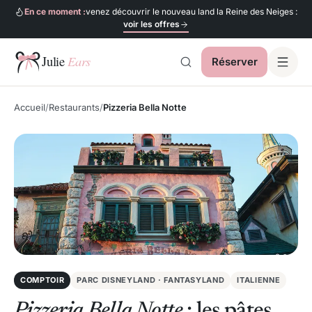
En ce moment :
venez découvrir le nouveau land la Reine des Neiges :
voir les offres
Réserver
Julie Ears
Accueil
Restaurants
Pizzeria Bella Notte
COMPTOIR
PARC DISNEYLAND · FANTASYLAND
ITALIENNE
Pizzeria Bella Notte
: les pâtes