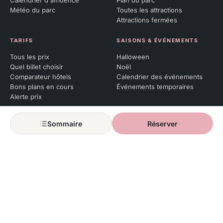
Calendrier d'affluence
Plan du parc
Météo du parc
Toutes les attractions
Attractions fermées
TARIFS
SAISONS & ÉVÉNEMENTS
Tous les prix
Halloween
Quel billet choisir
Noël
Comparateur hôtels
Calendrier des événements
Bons plans en cours
Événements temporaires
Alerte prix
PASS ANNUEL
Sommaire
Réserver
Qu’est-ce qu’un Pass Annuel
Renouveler son pass
Réserver ses dates
Soirées Pass
POUR QUI ?